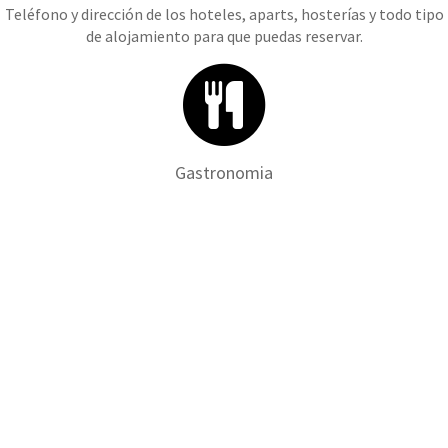
Teléfono y dirección de los hoteles, aparts, hosterías y todo tipo
de alojamiento para que puedas reservar.
Gastronomia
Todos los restaurantes, pizzerías, confiterías, heladerías, casa de
sushi, bares y pubs del Partido de Pinamar.
Servicios
Desde los servicios más básicos hasta los profesionales más