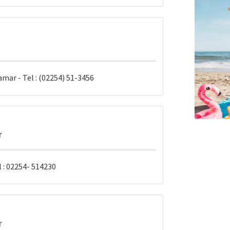
mar - Tel : (02254) 51-3456
r
l : 02254- 514230
r