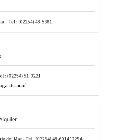
r - Tel.: (02254) 48-5381
s
el : (02254) 51-3221
aga clic aquí
Alquiler
ria del Mar - Tel.: (02254) 48-6914/ 2254-