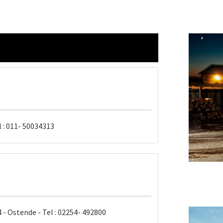
l : 011- 50034313
4 - Ostende - Tel : 02254- 492800